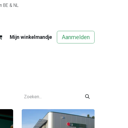
in BE & NL
Aanmelden
Mijn winkelmandje
egels
Contact
Vacatures