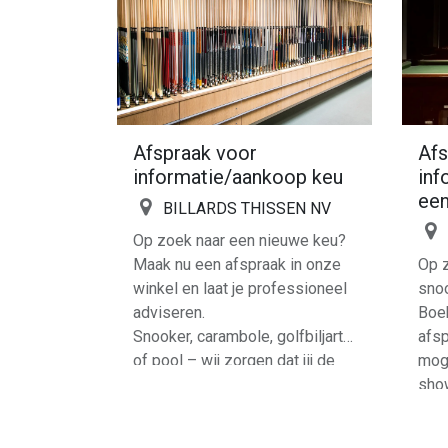
Afspraak voor
Afs
informatie/aankoop keu
inf
een
BILLARDS THISSEN NV
Op zoek naar een nieuwe keu?
Maak nu een afspraak in onze
Op z
winkel en laat je professioneel
snoo
adviseren.
Boe
Snooker, carambole, golfbiljart
afsp
of pool – wij zorgen dat jij de
moge
beste KEUze maakt.
sho
tijd
gev