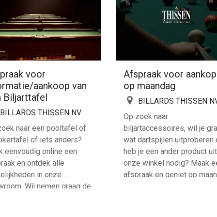
praak voor
Afspraak voor aanko
ormatie/aankoop van
op maandag
 Biljarttafel
BILLARDS THISSEN N
BILLARDS THISSEN NV
Op zoek naar
oek naar een pooltafel of
biljartaccessoires, wil je gr
kertafel of iets anders?
wat dartspijlen uitproberen 
k eenvoudig online een
heb je een ander product uit
raak en ontdek alle
onze winkel nodig? Maak e
lijkheden in onze
afspraak en geniet op maa
wroom. Wij nemen graag de
van een rustig winkelmomen
 om je persoonlijk advies te
helemaal op jouw tempo.
en en samen de perfecte