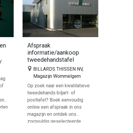
pen
Afspraak
informatie/aankoop
tweedehandstafel
V
BILLARDS THISSEN NV,
Magazijn Wommelgem
aag
of
Op zoek naar een kwalitatieve
tweedehands biljart- of
en
pooltafel? Boek eenvoudig
ndag
online een afspraak in ons
t,
magazijn en ontdek ons
zorgvuldig geselecteerde
aanbod. Wij nemen graag de tijd