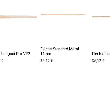
Flèche Standard Métal
e Longoni Pro VP2
11mm
Flèch sta
5
€
35,12
€
35,12
€