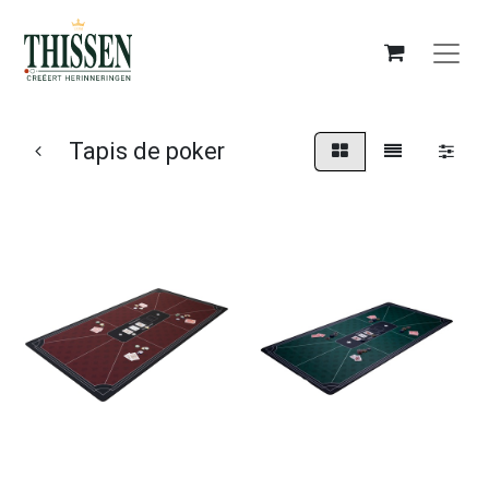
Tapis de poker