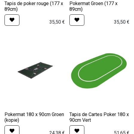
Tapis de poker rouge (177 x
Pokermat Groen (177 x
89cm)
89cm)
35,50
€
35,50
€
Pokermat 180 x 90cm Groen
Tapis de Cartes Poker 180 x
(kopie)
90cm Vert
24,38
€
51,65
€