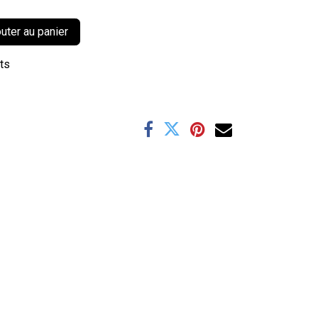
uter au panier
its