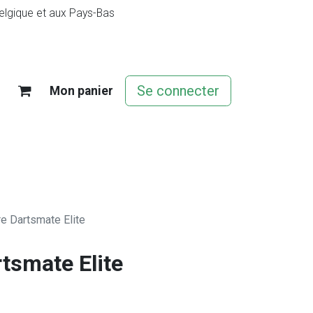
elgique et aux Pays-Bas
Se connecter
Mon panier
jeu
Contact
Offres d'emploi
re Dartsmate Elite
tsmate Elite