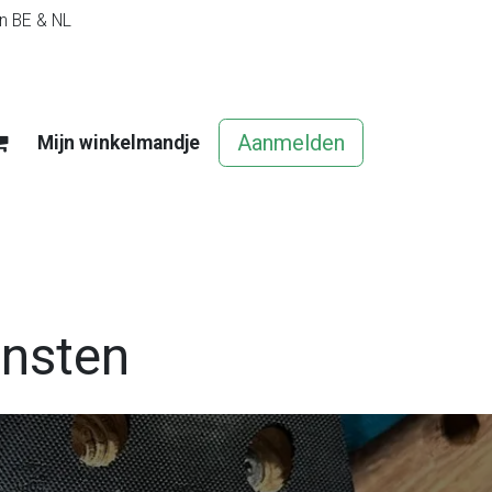
in BE & NL
Aanmelden
Mijn winkelmandje
egels
Contact
Vacatures
ensten