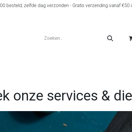
0 besteld, zelfde dag verzonden - Gratis verzending vanaf €50 
r
Diensten
Tweedehands
Advies en spelr
k onze services & di