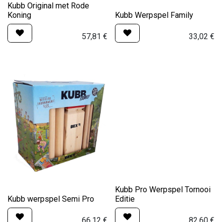
Kubb Original met Rode
Koning
Kubb Werpspel Family
57,81
€
33,02
€
Kubb Pro Werpspel Tornooi
Kubb werpspel Semi Pro
Editie
66,12
€
82,60
€