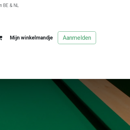
in BE & NL
Aanmelden
Mijn winkelmandje
egels
Contact
Vacatures