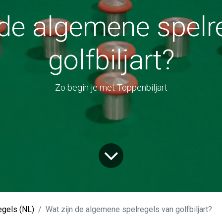
 de algemene spelr
golfbiljart?
Zo begin je met Toppenbiljart
egels (NL)
Wat zijn de algemene spelregels van golfbiljart?