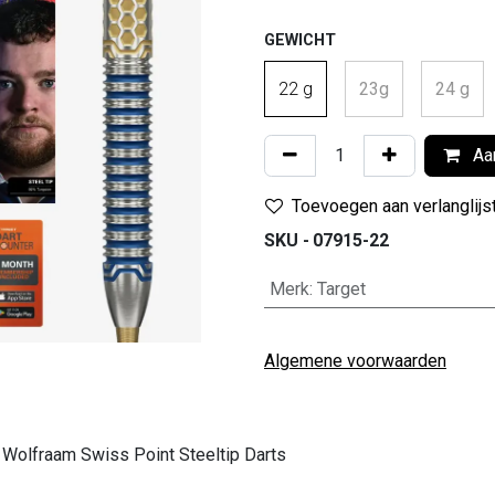
GEWICHT
22 g
23g
24 g
Aan
Toevoegen aan verlanglijs
SKU -
07915-22
Merk
:
Target
Algemene voorwaarden
Wolfraam Swiss Point Steeltip Darts