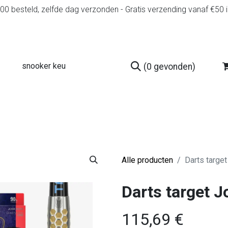
0 besteld, zelfde dag verzonden - Gratis verzending vanaf €50 
(0 gevonden)
r
Diensten
Tweedehands
Advies en spelr
Alle producten
Darts targe
Darts target 
115,69
€