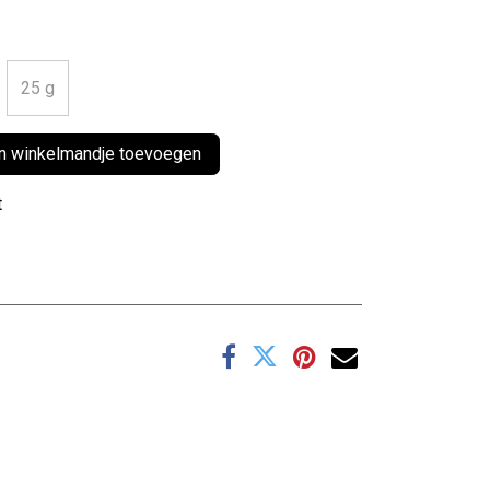
25 g
 winkelmandje toevoegen
t