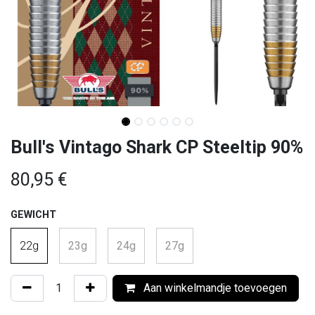
Bull's Vintago Shark CP Steeltip 90%
80,95
€
GEWICHT
22g
23g
24g
27g
Aan winkelmandje toevoegen