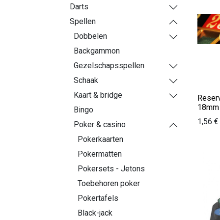
Darts
Spellen
Dobbelen
Backgammon
Gezelschapsspellen
Schaak
Kaart & bridge
Reserv
18mm
Bingo
1,56
€
Poker & casino
Pokerkaarten
Pokermatten
Pokersets - Jetons
Toebehoren poker
Pokertafels
Black-jack