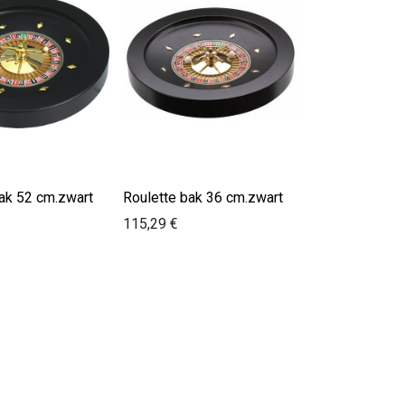
ak 52 cm.zwart
Roulette bak 36 cm.zwart
115,29
€