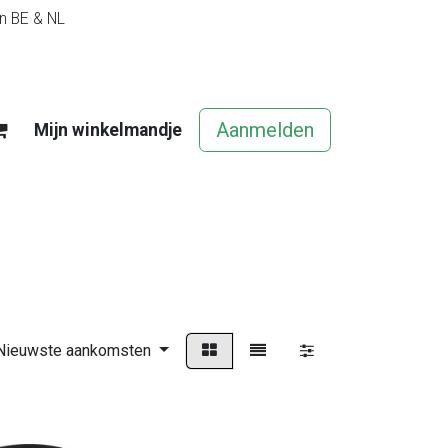
in BE & NL
Aanmelden
Mijn winkelmandje
egels
Contact
Vacatures
Nieuwste aankomsten