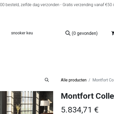
0 besteld, zelfde dag verzonden - Gratis verzending vanaf €50 
(0 gevonden)
r
Diensten
Tweedehands
Advies en spelr
Alle producten
Montfort Col
Montfort Collev
5.834,71
€