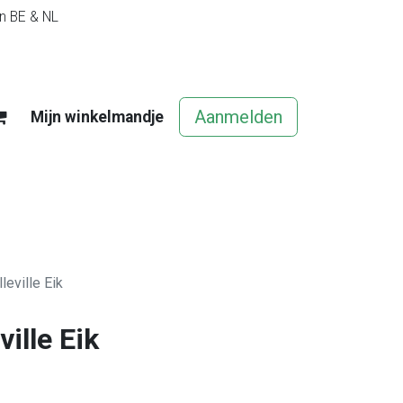
in BE & NL
Aanmelden
Mijn winkelmandje
egels
Contact
Vacatures
leville Eik
ille Eik