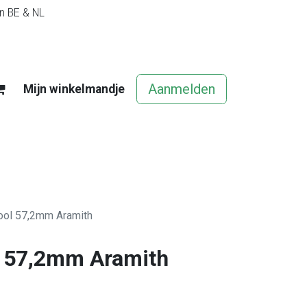
in BE & NL
Aanmelden
Mijn winkelmandje
egels
Contact
Vacatures
ool 57,2mm Aramith
l 57,2mm Aramith