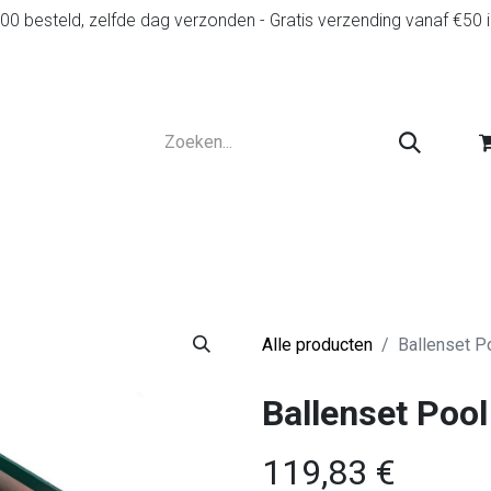
0 besteld, zelfde dag verzonden - Gratis verzending vanaf €50 
r
Diensten
Tweedehands
Advies en spelr
Alle producten
Ballenset P
Ballenset Poo
119,83
€