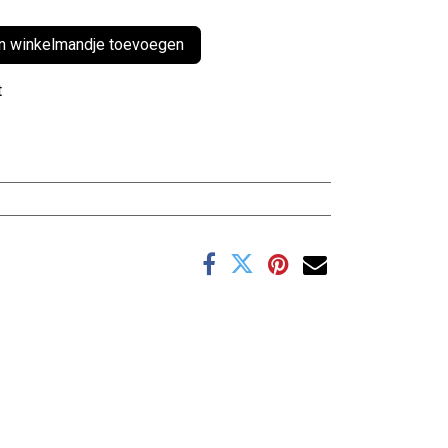
 winkelmandje toevoegen
t