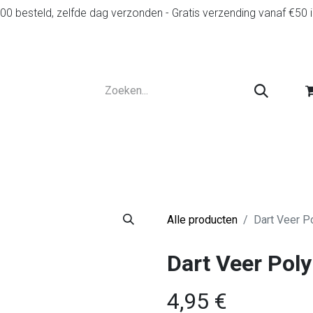
0 besteld, zelfde dag verzonden - Gratis verzending vanaf €50 
r
Diensten
Tweedehands
Advies en spelr
Alle producten
Dart Veer P
Dart Veer Pol
4,95
€