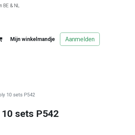
in BE & NL
Aanmelden
Mijn winkelmandje
egels
Contact
Vacatures
oly 10 sets P542
y 10 sets P542