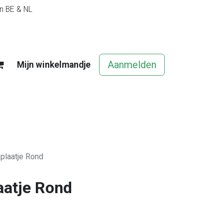
in BE & NL
Aanmelden
Mijn winkelmandje
egels
Contact
Vacatures
plaatje Rond
aatje Rond