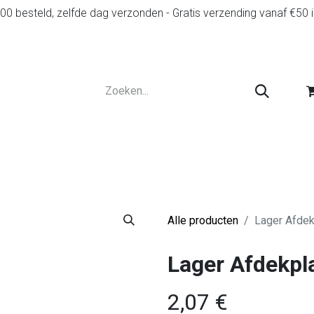
0 besteld, zelfde dag verzonden - Gratis verzending vanaf €50 
r
Diensten
Tweedehands
Advies en spelr
Alle producten
Lager Afdek
Lager Afdekpl
2,07
€