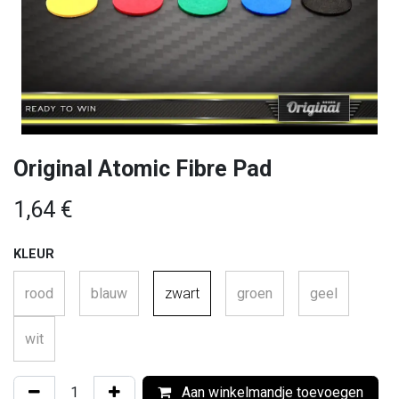
Original Atomic Fibre Pad
1,64
€
KLEUR
rood
blauw
zwart
groen
geel
wit
Aan winkelmandje toevoegen