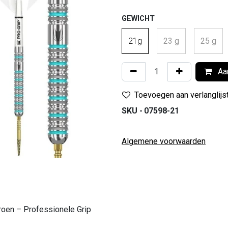
GEWICHT
21g
23 g
25 g
Aan
Toevoegen aan verlanglijs
SKU -
07598-21
Algemene voorwaarden
roen – Professionele Grip