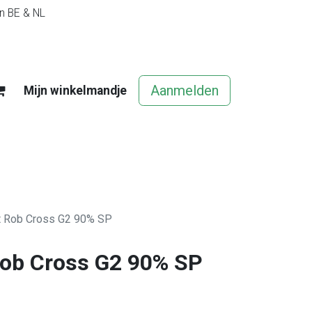
in BE & NL
Aanmelden
Mijn winkelmandje
egels
Contact
Vacatures
t Rob Cross G2 90% SP
Rob Cross G2 90% SP