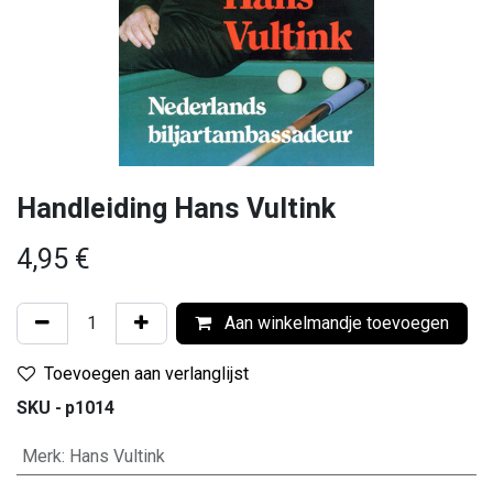
Handleiding Hans Vultink
4,95
€
Aan winkelmandje toevoegen
Toevoegen aan verlanglijst
SKU -
p1014
Merk
:
Hans Vultink