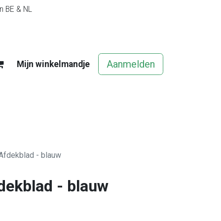
in BE & NL
Aanmelden
Mijn winkelmandje
egels
Contact
Vacatures
 Afdekblad - blauw
dekblad - blauw