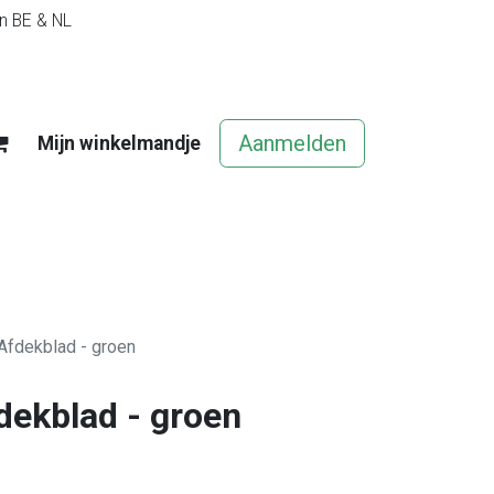
in BE & NL
Aanmelden
Mijn winkelmandje
egels
Contact
Vacatures
 Afdekblad - groen
dekblad - groen