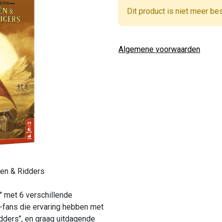
Dit product is niet meer be
Algemene voorwaarden
den & Ridders
" met 6 verschillende
n-fans die ervaring hebben met
dders", en graag uitdagende