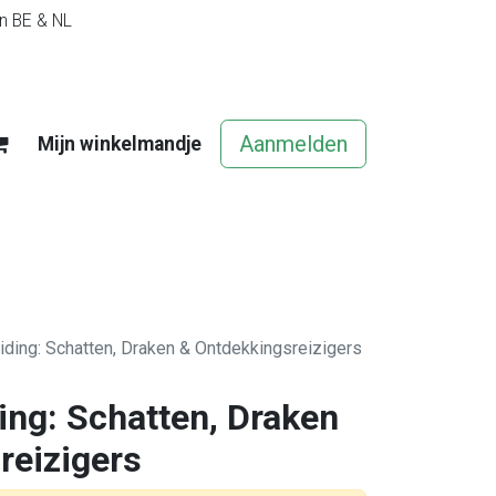
in BE & NL
Aanmelden
Mijn winkelmandje
egels
Contact
Vacatures
eiding: Schatten, Draken & Ontdekkingsreizigers
ing: Schatten, Draken
reizigers