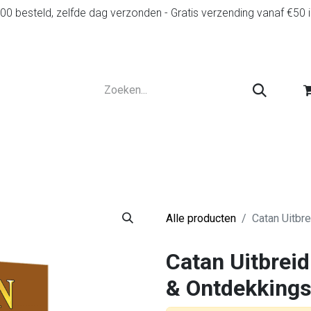
0 besteld, zelfde dag verzonden - Gratis verzending vanaf €50 
r
Diensten
Tweedehands
Advies en spelr
Alle producten
Catan Uitbr
Catan Uitbreid
& Ontdekkings