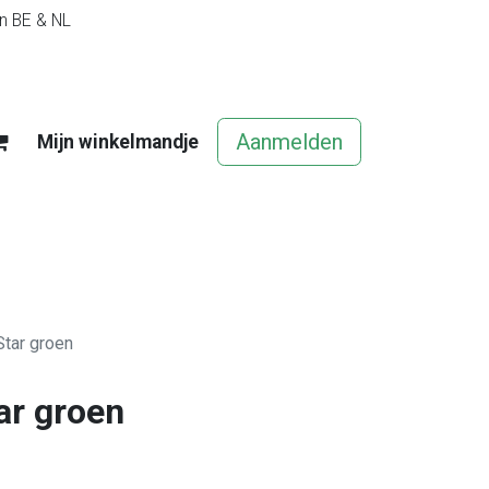
in BE & NL
Aanmelden
Mijn winkelmandje
egels
Contact
Vacatures
 Star groen
tar groen