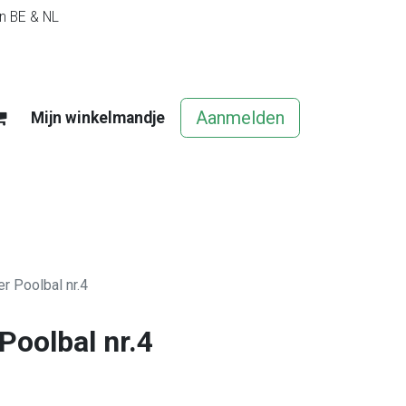
in BE & NL
Aanmelden
Mijn winkelmandje
egels
Contact
Vacatures
r Poolbal nr.4
Poolbal nr.4