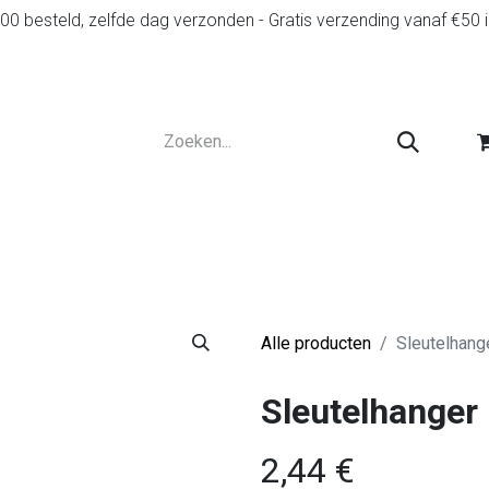
0 besteld, zelfde dag verzonden - Gratis verzending vanaf €50 
r
Diensten
Tweedehands
Advies en spelr
Alle producten
Sleutelhange
Sleutelhanger 
2,44
€