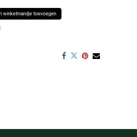
 winkelmandje toevoegen
t