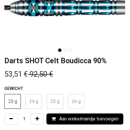
Darts SHOT Celt Boudicca 90%
53,51
€
92,50
€
GEWICHT
23 g
24 g
25 g
26 g
Aan winkelmandje toevoegen