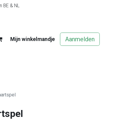
in BE & NL
Aanmelden
Mijn winkelmandje
egels
Contact
Vacatures
artspel
tspel