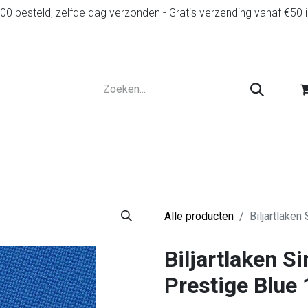
0 besteld, zelfde dag verzonden - Gratis verzending vanaf €50 
r
Diensten
Tweedehands
Advies en spelr
Alle producten
Biljartlake
Biljartlaken S
Prestige Blue