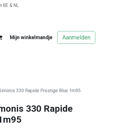
in BE & NL
Aanmelden
Mijn winkelmandje
egels
Contact
Vacatures
n Simonis 330 Rapide Prestige Blue 1m95
imonis 330 Rapide
 1m95