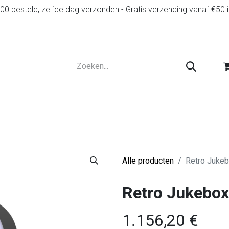
0 besteld, zelfde dag verzonden - Gratis verzending vanaf €50 
r
Diensten
Tweedehands
Advies en spelr
Alle producten
Retro Juke
Retro Jukebo
1.156,20
€