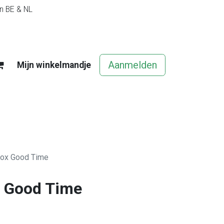
in BE & NL
Aanmelden
Mijn winkelmandje
egels
Contact
Vacatures
box Good Time
x Good Time