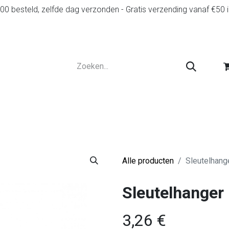
0 besteld, zelfde dag verzonden - Gratis verzending vanaf €50 
r
Diensten
Tweedehands
Advies en spelr
Alle producten
Sleutelhange
Sleutelhanger 
3,26
€