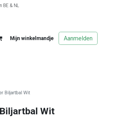
in BE & NL
Aanmelden
Mijn winkelmandje
egels
Contact
Vacatures
r Biljartbal Wit
Biljartbal Wit