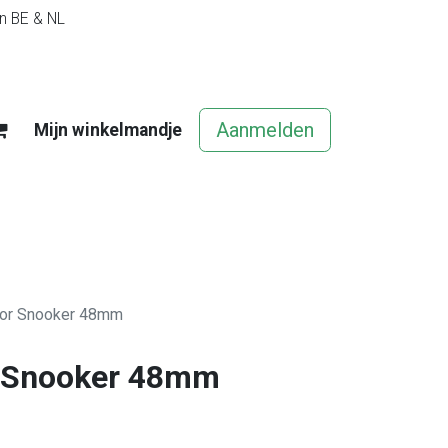
in BE & NL
Aanmelden
Mijn winkelmandje
egels
Contact
Vacatures
oor Snooker 48mm
r Snooker 48mm