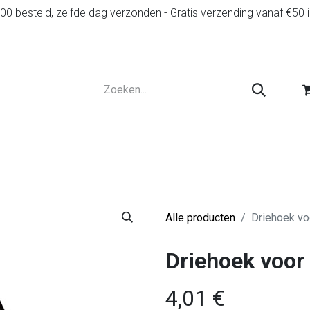
0 besteld, zelfde dag verzonden - Gratis verzending vanaf €50 
r
Diensten
Tweedehands
Advies en spelr
Alle producten
Driehoek v
Driehoek voo
4,01
€