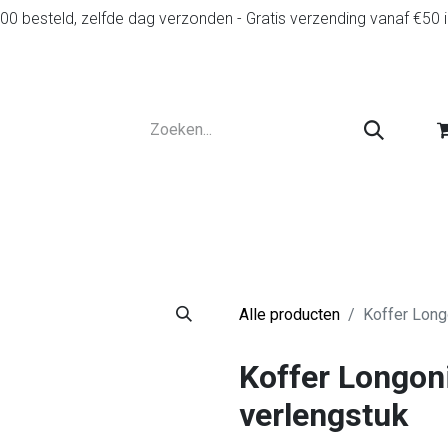
0 besteld, zelfde dag verzonden - Gratis verzending vanaf €50 
r
Diensten
Tweedehands
Advies en spelr
Alle producten
Koffer Long
Koffer Longoni
verlengstuk