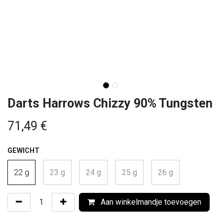
Darts Harrows Chizzy 90% Tungsten
71,49
€
GEWICHT
22 g
23 g
24 g
25 g
26 g
Aan winkelmandje toevoegen