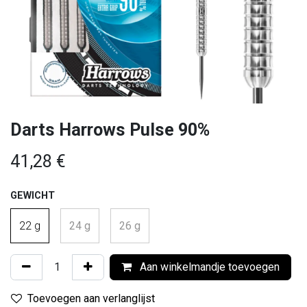
Darts Harrows Pulse 90%
41,28
€
GEWICHT
22 g
24 g
26 g
Aan winkelmandje toevoegen
Toevoegen aan verlanglijst