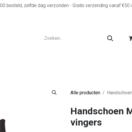
0 besteld, zelfde dag verzonden - Gratis verzending vanaf €50 
r
Diensten
Tweedehands
Advies en spelr
Alle producten
Handschoen
Handschoen M
vingers