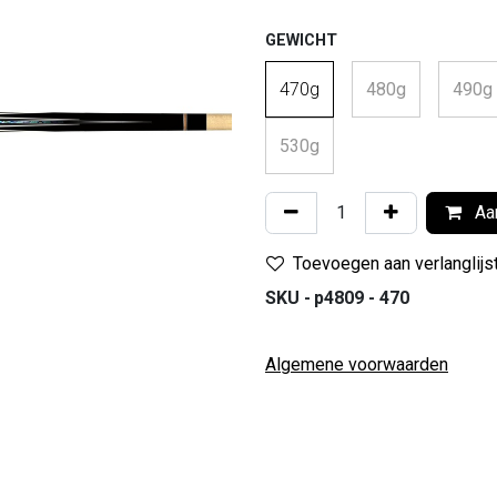
GEWICHT
470g
480g
490g
530g
Aan
Toevoegen aan verlanglijs
SKU -
p4809 - 470
Algemene voorwaarden