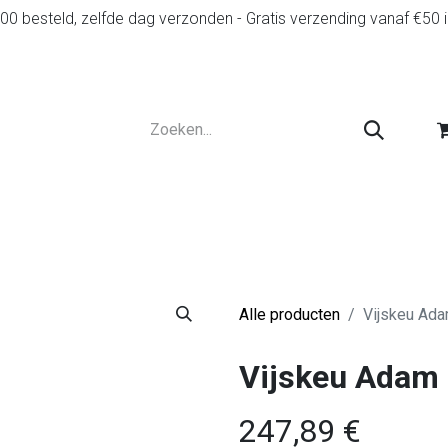
0 besteld, zelfde dag verzonden - Gratis verzending vanaf €50 
r
Diensten
Tweedehands
Advies en spelr
Alle producten
Vijskeu Ada
Vijskeu Adam 
247,89
€