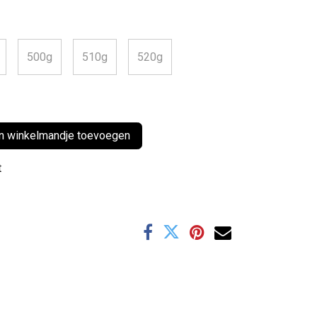
500g
510g
520g
 winkelmandje toevoegen
t