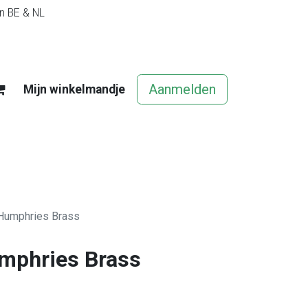
in BE & NL
Aanmelden
Mijn winkelmandje
egels
Contact
Vacatures
 Humphries Brass
mphries Brass