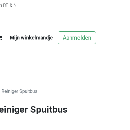
in BE & NL
Aanmelden
Mijn winkelmandje
egels
Contact
Vacatures
 Reiniger Spuitbus
einiger Spuitbus