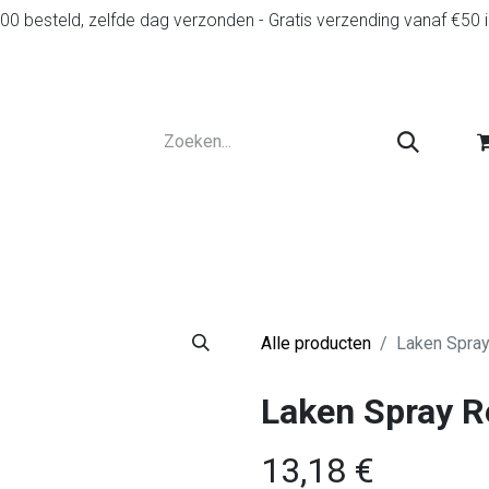
0 besteld, zelfde dag verzonden - Gratis verzending vanaf €50 
r
Diensten
Tweedehands
Advies en spelr
Alle producten
Laken Spray
Laken Spray R
13,18
€