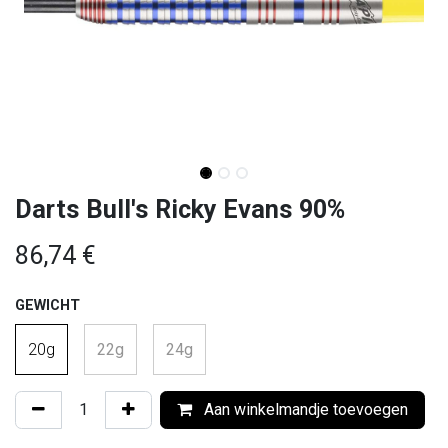
Darts Bull's Ricky Evans 90%
86,74
€
GEWICHT
20g
22g
24g
Aan winkelmandje toevoegen