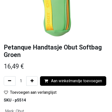
Petanque Handtasje Obut Softbag
Groen
16,49
€
Aan winkelmandje toevoegen
Toevoegen aan verlanglijst
SKU -
p5514
Merk
:
Obut