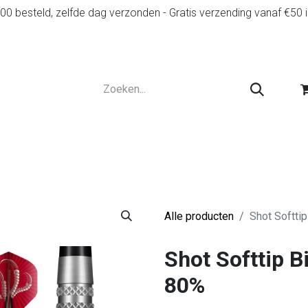
0 besteld, zelfde dag verzonden - Gratis verzending vanaf €50 
r
Diensten
Tweedehands
Advies en spelr
Alle producten
Shot Softti
Shot Softtip B
80%