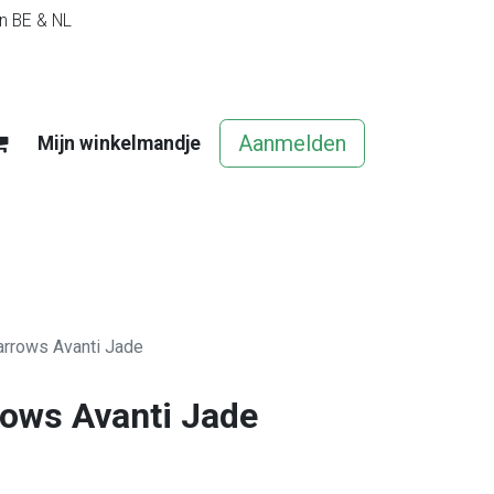
in BE & NL
Aanmelden
Mijn winkelmandje
egels
Contact
Vacatures
arrows Avanti Jade
rows Avanti Jade