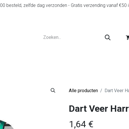
0 besteld, zelfde dag verzonden - Gratis verzending vanaf €50 
r
Diensten
Tweedehands
Advies en spelr
Alle producten
Dart Veer H
Dart Veer Har
1,64
€